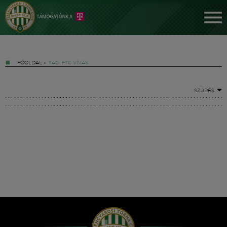
FŐOLDAL
»
TAG: FTC VÍVÁS
SZŰRÉS
Jegyek
FM YouTube +
Hírek