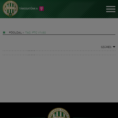
FŐOLDAL
»
TAG: FTC VÍVÁS
SZŰRÉS
Jegyek
FM YouTube +
Hírek