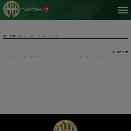
FŐOLDAL
»
TAG: FTC VÍZILABDA
SZŰRÉS
Jegyek
FM YouTube +
Hírek