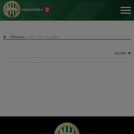
FŐOLDAL
»
TAG: FTC VÍZILABDA
SZŰRÉS
Jegyek
FM YouTube +
Hírek