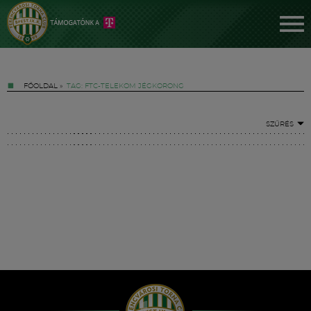
FŐOLDAL
»
TAG: FTC-TELEKOM JÉGKORONG
SZŰRÉS
Jegyek
FM YouTube +
Hírek