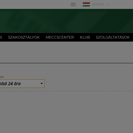
MAGYAR
S
SZAKOSZTÁLYOK
MECCSCENTER
KLUB
SZOLGÁLTATÁSOK
UM
olsó 24 óra