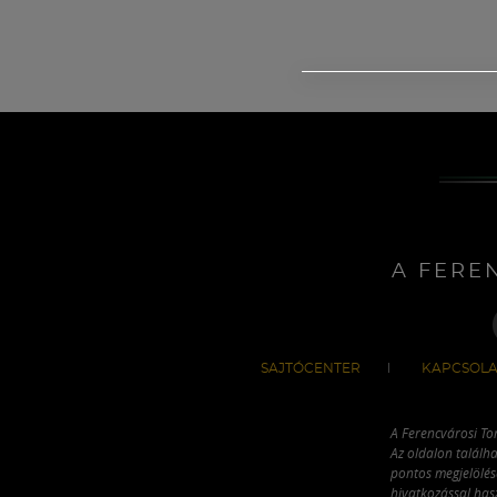
A FERE
SAJTÓCENTER
KAPCSOLA
A Ferencvárosi To
Az oldalon találha
pontos megjelölésé
hivatkozással has