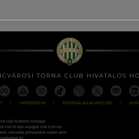
NCVÁROSI TORNA CLUB HIVATALOS H
T
IMPRESSZUM
MODERÁLÁSI ALAPELVEK
HON
rna Club hivatalos honlapja
tó írott és képi anyagok csak a forrás
vel, internetes felhasználás esetén aktív
ználhatóak fel.