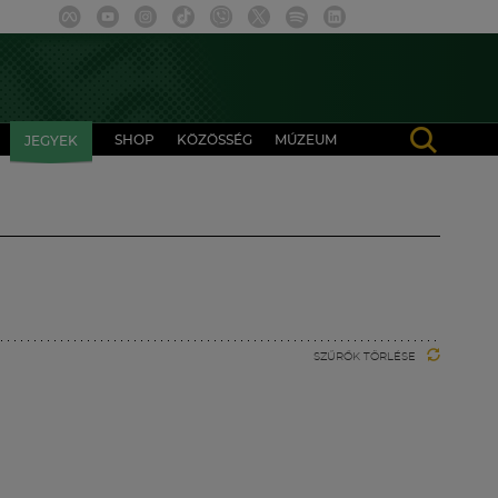
SHOP
KÖZÖSSÉG
MÚZEUM
JEGYEK
SZŰRŐK TÖRLÉSE