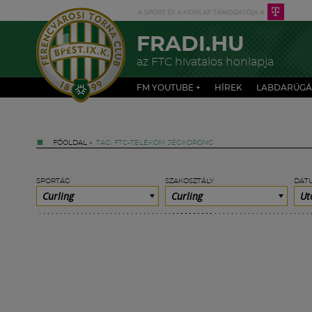
FRADI.HU
az FTC hivatalos honlapja
FM YOUTUBE +
HÍREK
LABDARÚGÁ
FŐOLDAL
»
TAG: FTC-TELEKOM JÉGKORONG
SPORTÁG
SZAKOSZTÁLY
DÁT
Curling
Curling
Ut