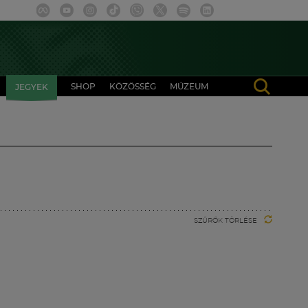
SHOP
KÖZÖSSÉG
MÚZEUM
JEGYEK
SZŰRŐK TÖRLÉSE