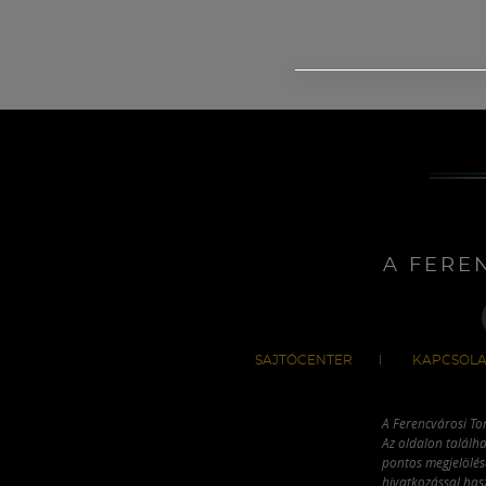
A FERE
SAJTÓCENTER
KAPCSOLA
A Ferencvárosi To
Az oldalon találha
pontos megjelölésé
hivatkozással has