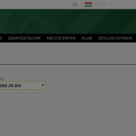
MAGYAR
S
SZAKOSZTÁLYOK
MECCSCENTER
KLUB
SZOLGÁLTATÁSOK
UM
olsó 24 óra