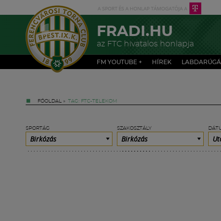
FRADI.HU
az FTC hivatalos honlapja
FM YOUTUBE +
HÍREK
LABDARÚGÁ
FŐOLDAL
»
TAG: FTC-TELEKOM
SPORTÁG
SZAKOSZTÁLY
DÁT
Birkózás
Birkózás
Ut