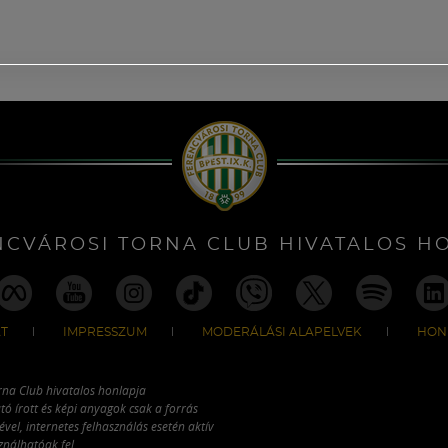
NCVÁROSI TORNA CLUB HIVATALOS H
T
IMPRESSZUM
MODERÁLÁSI ALAPELVEK
HON
rna Club hivatalos honlapja
tó írott és képi anyagok csak a forrás
vel, internetes felhasználás esetén aktív
ználhatóak fel.