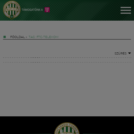
FŐOLDAL
»
TAG: FTC-TELEKOM
SZŰRÉS
Jegyek
FM YouTube +
Hírek