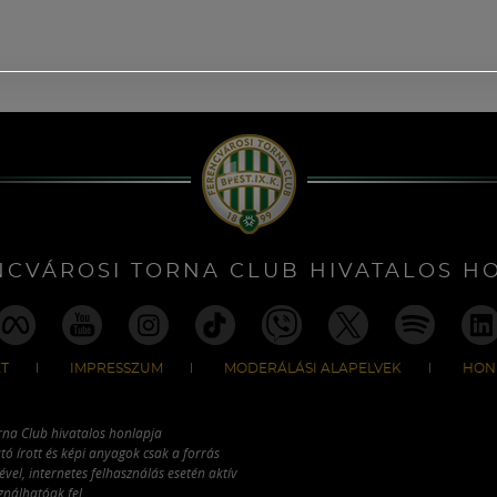
NCVÁROSI TORNA CLUB HIVATALOS H
T
IMPRESSZUM
MODERÁLÁSI ALAPELVEK
HON
rna Club hivatalos honlapja
tó írott és képi anyagok csak a forrás
vel, internetes felhasználás esetén aktív
ználhatóak fel.