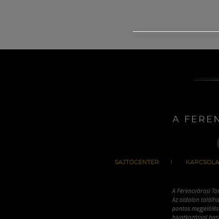
A FERE
SAJTÓCENTER
KAPCSOLA
A Ferencvárosi To
Az oldalon találha
pontos megjelölésé
hivatkozással has