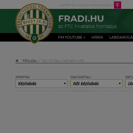
FRADI.HU
az FTC hivatalos honlapja
FM YOUTUBE +
HÍREK
LABDARÚGÁ
FŐOLDAL
»
TAG: FUTSAL MAGYAR KUPA
SPORTÁG
SZAKOSZTÁLY
DÁT
Kézilabda
Női kézilabda
Ut