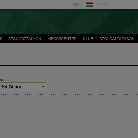
MAGYAR
S
SZAKOSZTÁLYOK
MECCSCENTER
KLUB
SZOLGÁLTATÁSOK
UM
olsó 24 óra