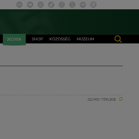
SHOP
KÖZÖSSÉG
MÚZEUM
JEGYEK
SZŰRŐK TÖRLÉSE