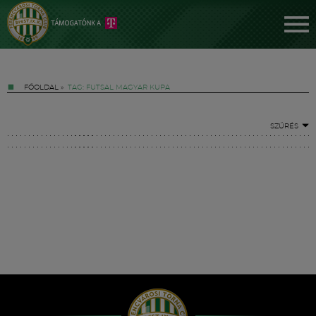
FŐOLDAL
»
TAG: FUTSAL MAGYAR KUPA
SZŰRÉS
Jegyek
FM YouTube +
Hírek