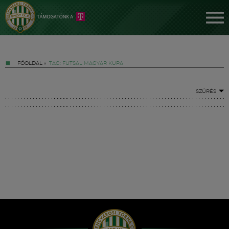
FŐOLDAL
»
TAG: FUTSAL MAGYAR KUPA
SZŰRÉS
Jegyek
FM YouTube +
Hírek