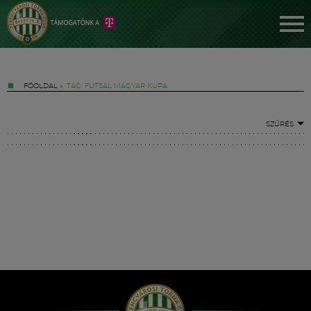
FŐOLDAL
»
TAG: FUTSAL MAGYAR KUPA
SZŰRÉS
Jegyek
FM YouTube +
Hírek