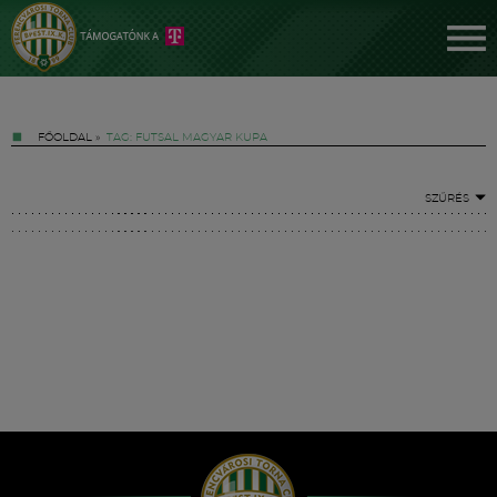
FŐOLDAL
»
TAG: FUTSAL MAGYAR KUPA
SZŰRÉS
Jegyek
FM YouTube +
Hírek