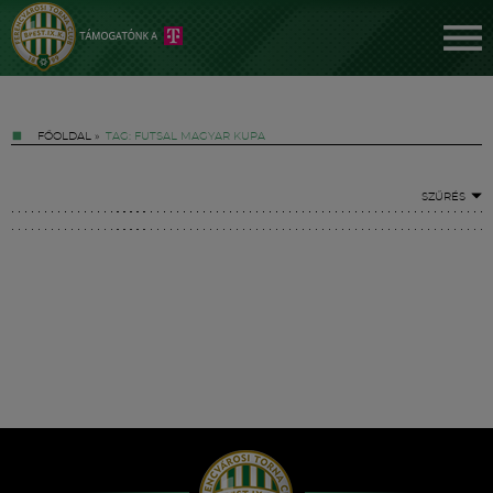
FŐOLDAL
»
TAG: FUTSAL MAGYAR KUPA
SZŰRÉS
Jegyek
FM YouTube +
Hírek