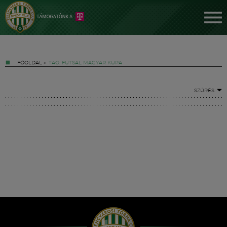
FŐOLDAL
»
TAG: FUTSAL MAGYAR KUPA
SZŰRÉS
Jegyek
FM YouTube +
Hírek