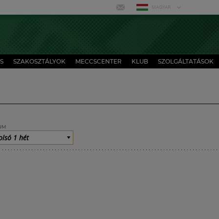
MAGYAR
S
SZAKOSZTÁLYOK
MECCSCENTER
KLUB
SZOLGÁLTATÁSOK
UM
olsó 1 hét