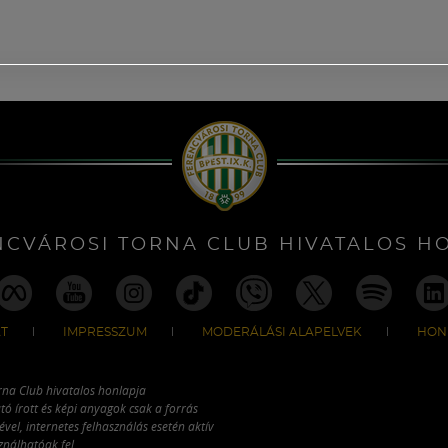
NCVÁROSI TORNA CLUB HIVATALOS H
T
IMPRESSZUM
MODERÁLÁSI ALAPELVEK
HON
rna Club hivatalos honlapja
tó írott és képi anyagok csak a forrás
vel, internetes felhasználás esetén aktív
ználhatóak fel.