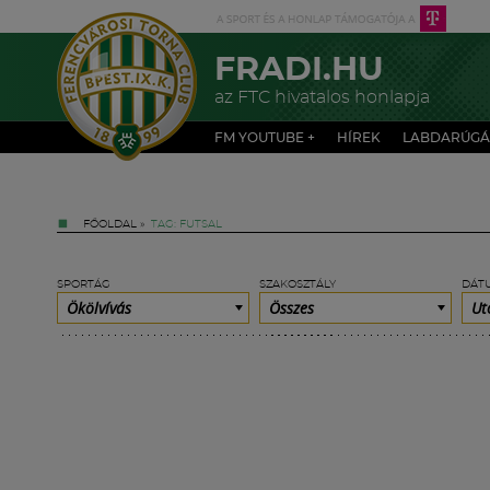
FRADI.HU
az FTC hivatalos honlapja
FM YOUTUBE +
HÍREK
LABDARÚGÁ
FŐOLDAL
»
TAG: FUTSAL
SPORTÁG
SZAKOSZTÁLY
DÁT
Ökölvívás
Összes
Ut