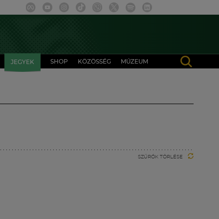
SHOP
KÖZÖSSÉG
MÚZEUM
JEGYEK
SZŰRŐK TÖRLÉSE