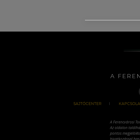
A FERE
SAJTÓCENTER
KAPCSOLA
A Ferencvárosi To
Az oldalon találha
pontos megjelölésé
hivatkozással has