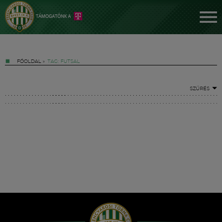
FŐOLDAL
»
TAG: FUTSAL
SZŰRÉS
Jegyek
FM YouTube +
Hírek