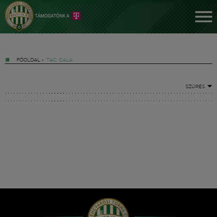
FŐOLDAL
»
TAG: GÁLA
SZŰRÉS
Jegyek
FM YouTube +
Hírek