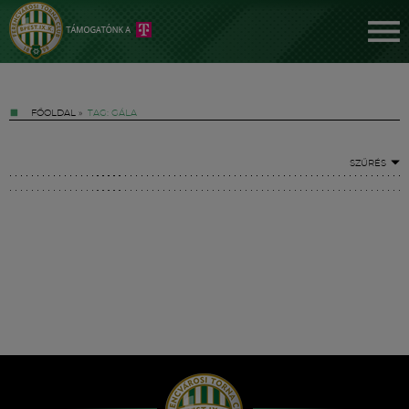
FŐOLDAL
»
TAG: GÁLA
SZŰRÉS
Jegyek
FM YouTube +
Hírek