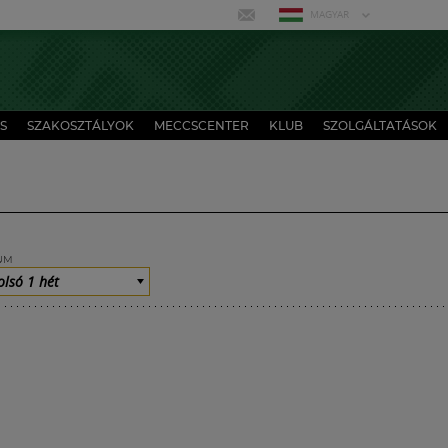
MAGYAR
S
SZAKOSZTÁLYOK
MECCSCENTER
KLUB
SZOLGÁLTATÁSOK
UM
olsó 1 hét