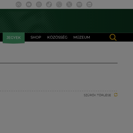
SHOP
KÖZÖSSÉG
MÚZEUM
JEGYEK
SZŰRŐK TÖRLÉSE