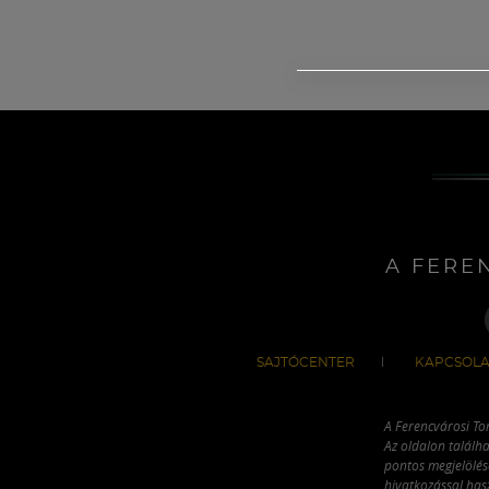
A FERE
SAJTÓCENTER
KAPCSOLA
A Ferencvárosi To
Az oldalon találha
pontos megjelölésé
hivatkozással has