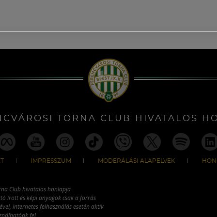
NCVÁROSI TORNA CLUB HIVATALOS H
T
IMPRESSZUM
MODERÁLÁSI ALAPELVEK
HON
rna Club hivatalos honlapja
tó írott és képi anyagok csak a forrás
vel, internetes felhasználás esetén aktív
ználhatóak fel.