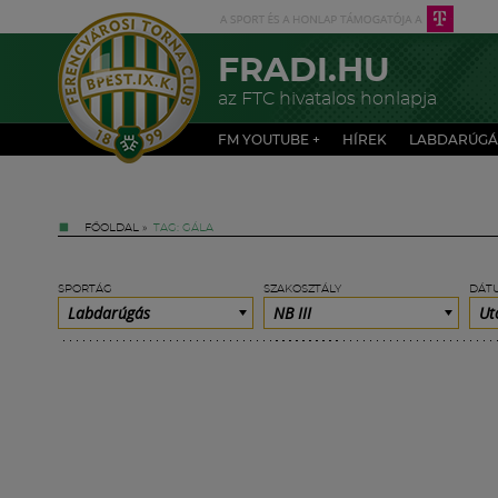
FRADI.HU
az FTC hivatalos honlapja
FM YOUTUBE +
HÍREK
LABDARÚGÁ
FŐOLDAL
»
TAG: GÁLA
SPORTÁG
SZAKOSZTÁLY
DÁT
Labdarúgás
NB III
Ut