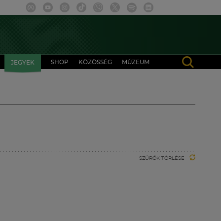
SHOP
KÖZÖSSÉG
MÚZEUM
JEGYEK
SZŰRŐK TÖRLÉSE