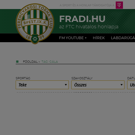
FRADI.HU
az FTC hivatalos honlapja
FM YOUTUBE +
HÍREK
LABDARÚGÁ
FŐOLDAL
»
TAG: GÁLA
SPORTÁG
SZAKOSZTÁLY
DÁT
Teke
Összes
Ut