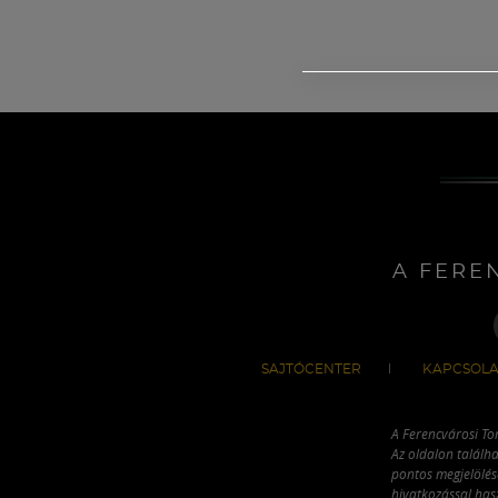
A FERE
SAJTÓCENTER
KAPCSOLA
A Ferencvárosi To
Az oldalon találha
pontos megjelölésé
hivatkozással has