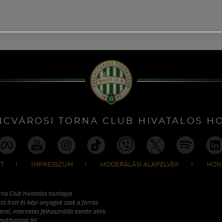
NCVÁROSI TORNA CLUB HIVATALOS H
T
IMPRESSZUM
MODERÁLÁSI ALAPELVEK
HON
rna Club hivatalos honlapja
tó írott és képi anyagok csak a forrás
vel, internetes felhasználás esetén aktív
ználhatóak fel.