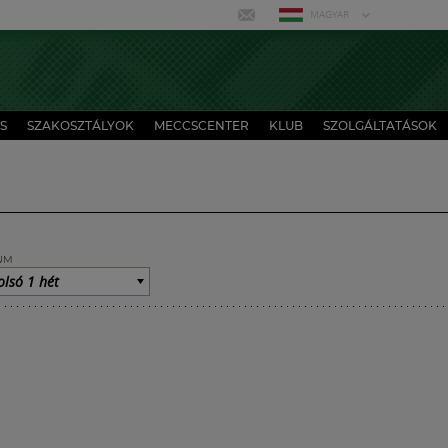
MAGYAR
S
SZAKOSZTÁLYOK
MECCSCENTER
KLUB
SZOLGÁLTATÁSOK
UM
olsó 1 hét