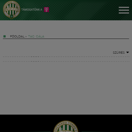
FŐOLDAL
»
TAG: GÁLA
SZŰRÉS
Jegyek
FM YouTube +
Hírek