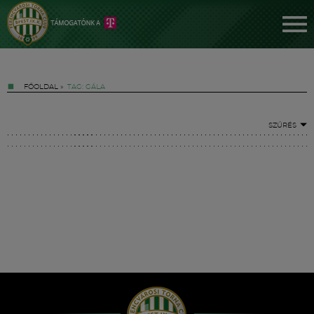
FŐOLDAL
»
TAG: GÁLA
SZŰRÉS
Jegyek
FM YouTube +
Hírek