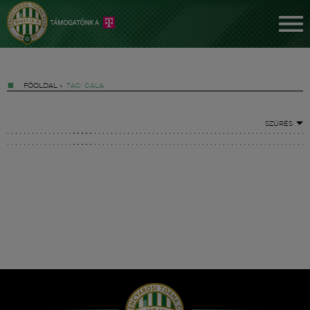
FŐOLDAL
»
TAG: GÁLA
SZŰRÉS
Jegyek
FM YouTube +
Hírek