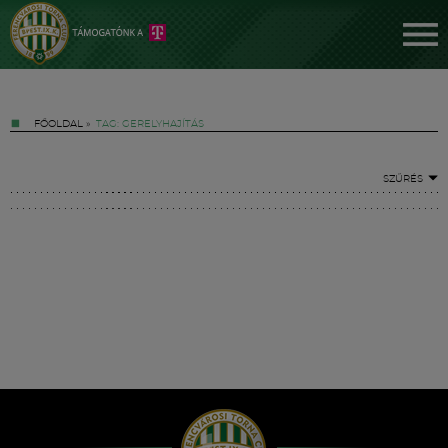
FŐOLDAL
»
TAG: GERELYHAJÍTÁS
SZŰRÉS
Jegyek
FM YouTube +
Hírek