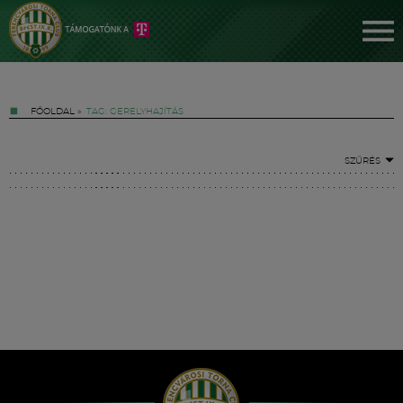
FŐOLDAL
»
TAG: GERELYHAJÍTÁS
SZŰRÉS
Jegyek
FM YouTube +
Hírek