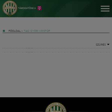
FŐOLDAL
»
TAG: GYŐRI KRISTÓF
SZŰRÉS
Jegyek
FM YouTube +
Hírek