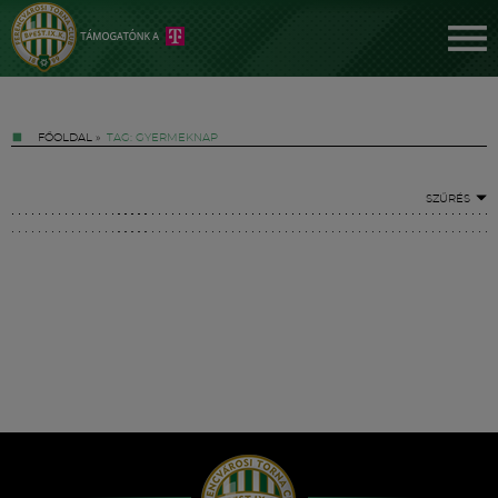
FŐOLDAL
»
TAG: GYERMEKNAP
SZŰRÉS
Jegyek
FM YouTube +
Hírek