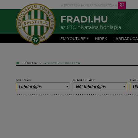
FRADI.HU
az FTC hivatalos honlapja
FM YOUTUBE +
HÍREK
LABDARÚGÁ
FŐOLDAL
»
TAG: GYORSKORCSOLYA
SPORTÁG
SZAKOSZTÁLY
DÁT
Labdarúgás
Női labdarúgás
Ut