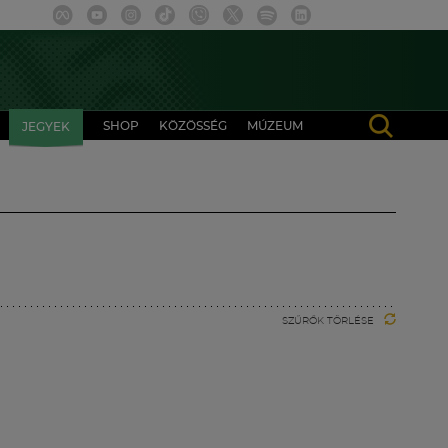
SHOP
KÖZÖSSÉG
MÚZEUM
JEGYEK
SZŰRŐK TÖRLÉSE