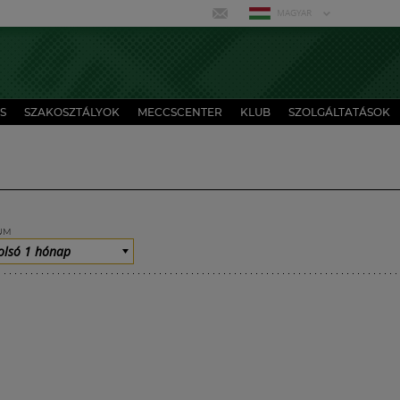
MAGYAR
S
SZAKOSZTÁLYOK
MECCSCENTER
KLUB
SZOLGÁLTATÁSOK
UM
olsó 1 hónap