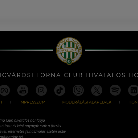
NCVÁROSI TORNA CLUB HIVATALOS H
T
IMPRESSZUM
MODERÁLÁSI ALAPELVEK
HON
rna Club hivatalos honlapja
tó írott és képi anyagok csak a forrás
vel, internetes felhasználás esetén aktív
ználhatóak fel.