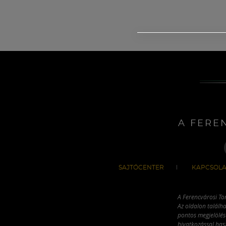
A FERE
SAJTÓCENTER
KAPCSOLA
A Ferencvárosi To
Az oldalon találha
pontos megjelölésé
hivatkozással has