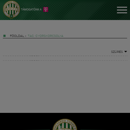
FŐOLDAL
»
TAG: GYORSKORCSOLYA
SZŰRÉS
Jegyek
FM YouTube +
Hírek