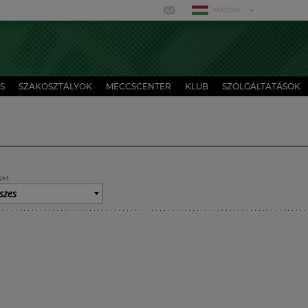
MAGYAR
S
SZAKOSZTÁLYOK
MECCSCENTER
KLUB
SZOLGÁLTATÁSOK
UM
szes