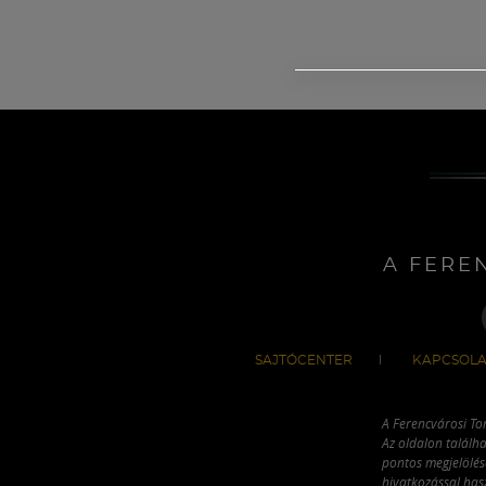
A FERE
SAJTÓCENTER
KAPCSOLA
A Ferencvárosi To
Az oldalon találha
pontos megjelölésé
hivatkozással has