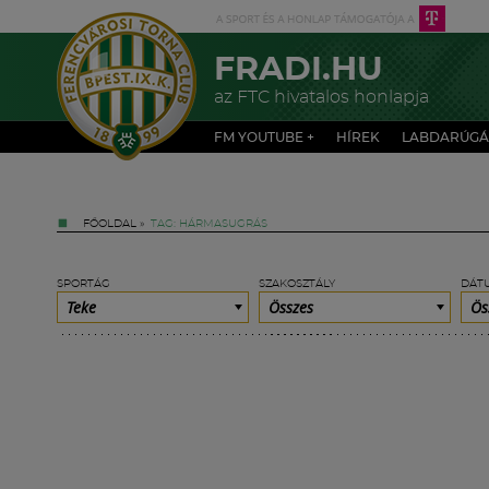
FRADI.HU
az FTC hivatalos honlapja
FM YOUTUBE +
HÍREK
LABDARÚGÁ
FŐOLDAL
»
TAG: HÁRMASUGRÁS
SPORTÁG
SZAKOSZTÁLY
DÁT
Teke
Összes
Ös