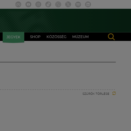
SHOP
KÖZÖSSÉG
MÚZEUM
JEGYEK
SZŰRŐK TÖRLÉSE