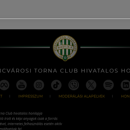
NCVÁROSI TORNA CLUB HIVATALOS H
T
IMPRESSZUM
MODERÁLÁSI ALAPELVEK
HON
rna Club hivatalos honlapja
tó írott és képi anyagok csak a forrás
vel, internetes felhasználás esetén aktív
ználhatóak fel.