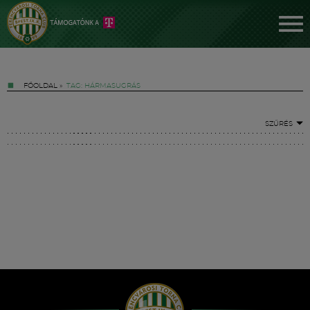
FŐOLDAL
»
TAG: HÁRMASUGRÁS
SZŰRÉS
Jegyek
FM YouTube +
Hírek