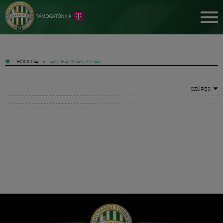
FŐOLDAL
»
TAG: HÁRMASUGRÁS
SZŰRÉS
Jegyek
FM YouTube +
Hírek