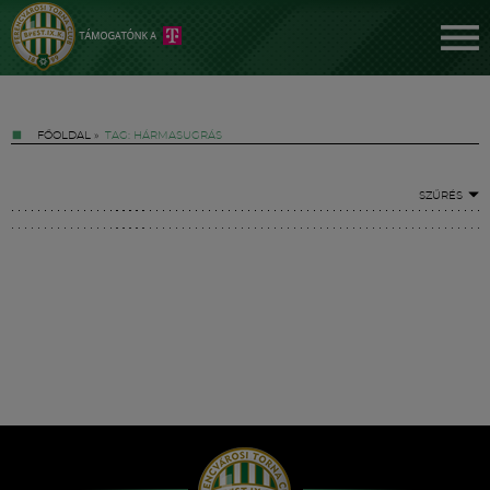
FŐOLDAL
»
TAG: HÁRMASUGRÁS
SZŰRÉS
Jegyek
FM YouTube +
Hírek