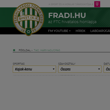
FRADI.HU
az FTC hivatalos honlapja
FM YOUTUBE +
HÍREK
LABDARÚGÁ
FŐOLDAL
»
TAG: HÁRMASUGRÁS
SPORTÁG
SZAKOSZTÁLY
DÁT
Kajak-kenu
Összes
Ös