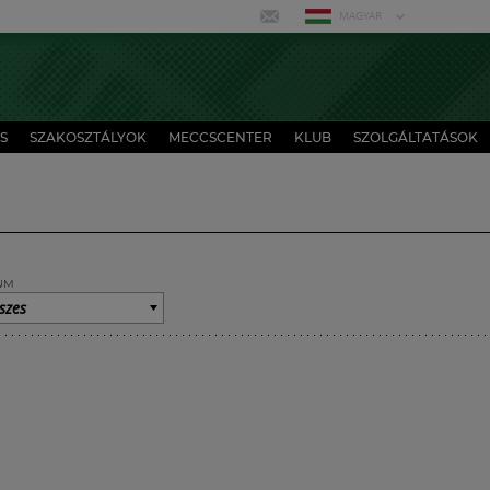
MAGYAR
S
SZAKOSZTÁLYOK
MECCSCENTER
KLUB
SZOLGÁLTATÁSOK
UM
szes