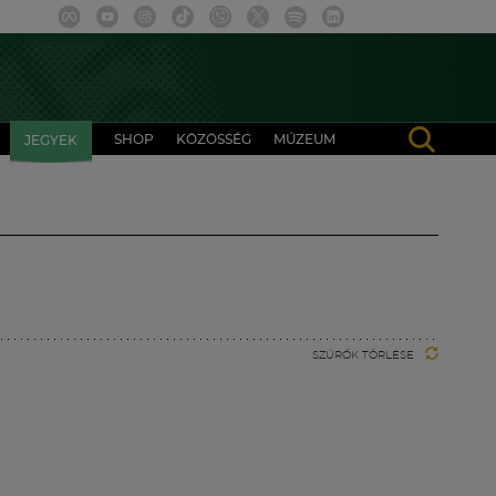
SHOP
KÖZÖSSÉG
MÚZEUM
JEGYEK
SZŰRŐK TÖRLÉSE