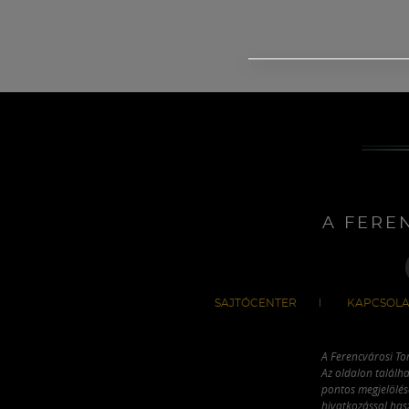
A FERE
SAJTÓCENTER
KAPCSOLA
A Ferencvárosi To
Az oldalon találha
pontos megjelölésé
hivatkozással has