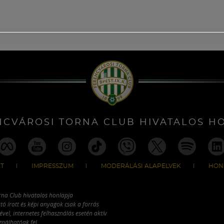
NCVÁROSI TORNA CLUB HIVATALOS H
T
IMPRESSZUM
MODERÁLÁSI ALAPELVEK
HON
rna Club hivatalos honlapja
tó írott és képi anyagok csak a forrás
vel, internetes felhasználás esetén aktív
ználhatóak fel.