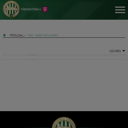
FŐOLDAL
»
TAG: HÁRMASUGRÁS
SZŰRÉS
Jegyek
FM YouTube +
Hírek