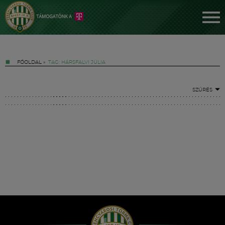
FŐOLDAL
»
TAG: HÁRSFALVI JÚLIA
SZŰRÉS
Jegyek
FM YouTube +
Hírek