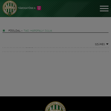
FŐOLDAL
»
TAG: HÁRSFALVI JÚLIA
SZŰRÉS
Jegyek
FM YouTube +
Hírek