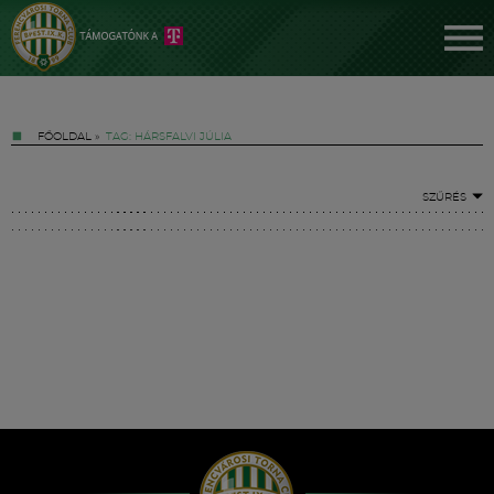
FŐOLDAL
»
TAG: HÁRSFALVI JÚLIA
SZŰRÉS
Jegyek
FM YouTube +
Hírek