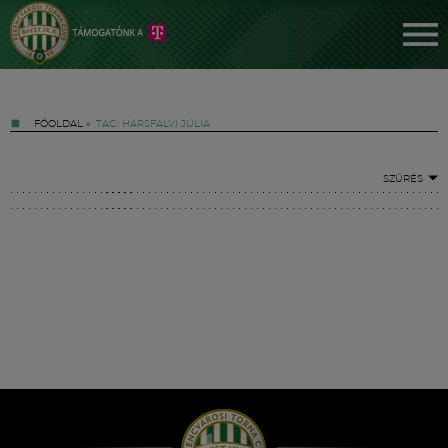
FŐOLDAL
»
TAG: HÁRSFALVI JÚLIA
SZŰRÉS
Jegyek
FM YouTube +
Hírek