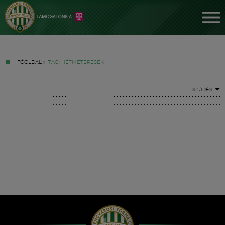
FŐOLDAL
»
TAG: HÉTMÉTERESEK
SZŰRÉS
Jegyek
FM YouTube +
Hírek