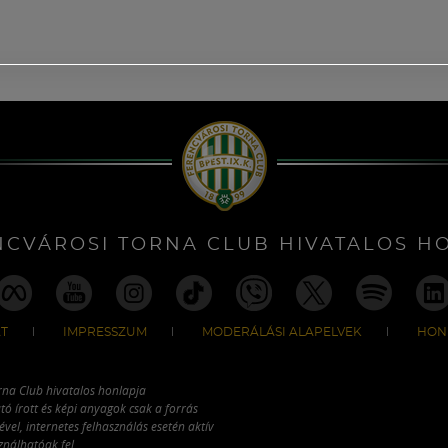
NCVÁROSI TORNA CLUB HIVATALOS H
T
IMPRESSZUM
MODERÁLÁSI ALAPELVEK
HON
rna Club hivatalos honlapja
tó írott és képi anyagok csak a forrás
vel, internetes felhasználás esetén aktív
ználhatóak fel.