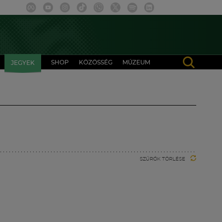
SHOP
KÖZÖSSÉG
MÚZEUM
JEGYEK
SZŰRŐK TÖRLÉSE