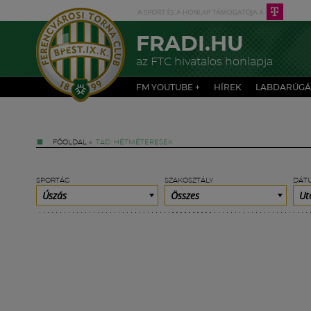
FRADI.HU
az FTC hivatalos honlapja
FM YOUTUBE +
HÍREK
LABDARÚGÁ
FŐOLDAL
»
TAG: HÉTMÉTERESEK
SPORTÁG
SZAKOSZTÁLY
DÁT
Úszás
Összes
Ut