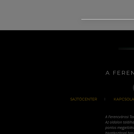
A FERE
SAJTÓCENTER
KAPCSOLA
A Ferencvárosi To
Az oldalon találha
pontos megjelölésé
hivatkozással has