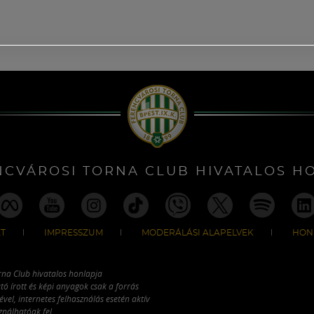
NCVÁROSI TORNA CLUB HIVATALOS H
T
IMPRESSZUM
MODERÁLÁSI ALAPELVEK
HON
rna Club hivatalos honlapja
tó írott és képi anyagok csak a forrás
vel, internetes felhasználás esetén aktív
ználhatóak fel.