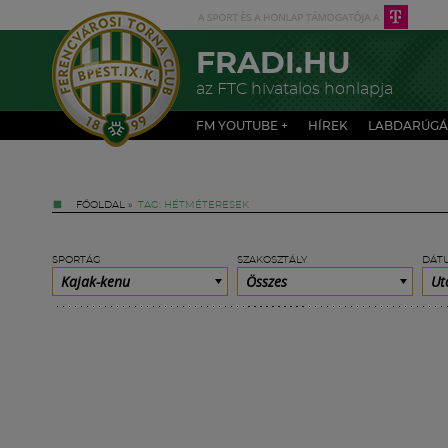
FRADI.HU
az FTC hivatalos honlapja
FM YOUTUBE +
HÍREK
LABDARÚGÁ
FŐOLDAL
»
TAG: HÉTMÉTERESEK
SPORTÁG
SZAKOSZTÁLY
DÁT
Kajak-kenu
Összes
Ut