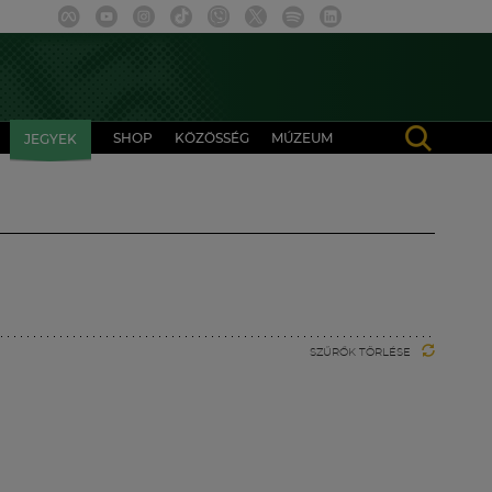
SHOP
KÖZÖSSÉG
MÚZEUM
JEGYEK
SZŰRŐK TÖRLÉSE