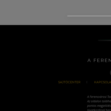
A FERE
SAJTÓCENTER
KAPCSOLA
A Ferencvárosi To
Az oldalon találha
pontos megjelölésé
hivatkozással has