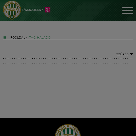
FŐOLDAL
»
TAG: HALADÓ
SZŰRÉS
Jegyek
FM YouTube +
Hírek