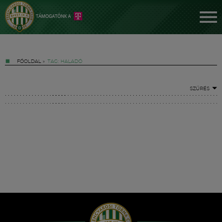
FŐOLDAL
»
TAG: HALADÓ
SZŰRÉS
Jegyek
FM YouTube +
Hírek