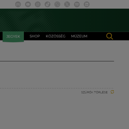
SHOP
KÖZÖSSÉG
MÚZEUM
JEGYEK
SZŰRŐK TÖRLÉSE