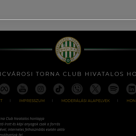
NCVÁROSI TORNA CLUB HIVATALOS H
T
IMPRESSZUM
MODERÁLÁSI ALAPELVEK
HON
rna Club hivatalos honlapja
tó írott és képi anyagok csak a forrás
vel, internetes felhasználás esetén aktív
ználhatóak fel.