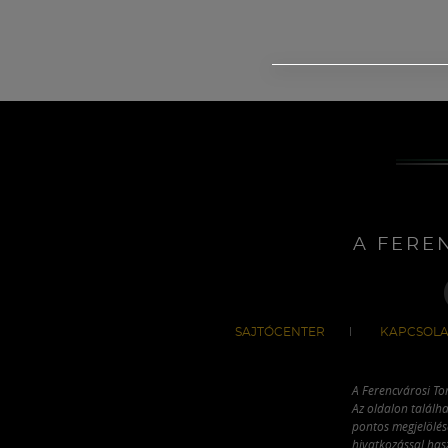
A FERE
SAJTÓCENTER
KAPCSOLA
A Ferencvárosi To
Az oldalon találha
pontos megjelölésé
hivatkozással has