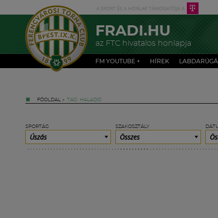
FRADI.HU
az FTC hivatalos honlapja
FM YOUTUBE +
HÍREK
LABDARÚGÁ
FŐOLDAL
»
TAG: HALADÓ
SPORTÁG
SZAKOSZTÁLY
DÁT
Úszás
Összes
Ös