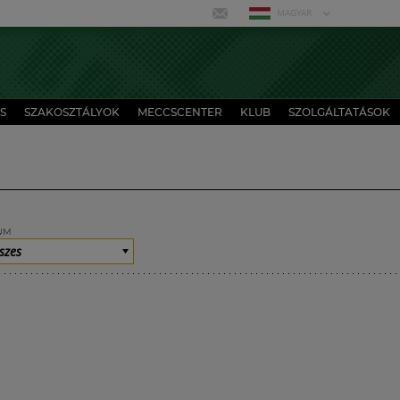
MAGYAR
S
SZAKOSZTÁLYOK
MECCSCENTER
KLUB
SZOLGÁLTATÁSOK
UM
szes