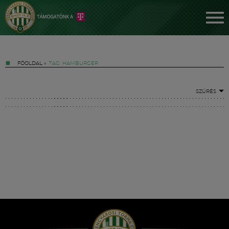
FŐOLDAL
»
TAG: HAMBURGER
SZŰRÉS
Jegyek
FM YouTube +
Hírek