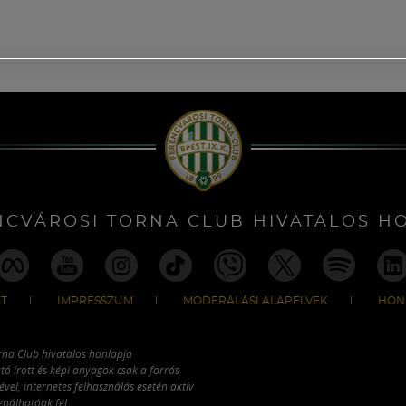
NCVÁROSI TORNA CLUB HIVATALOS H
T
IMPRESSZUM
MODERÁLÁSI ALAPELVEK
HON
rna Club hivatalos honlapja
tó írott és képi anyagok csak a forrás
vel, internetes felhasználás esetén aktív
ználhatóak fel.