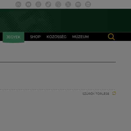
SHOP
KÖZÖSSÉG
MÚZEUM
JEGYEK
SZŰRŐK TÖRLÉSE