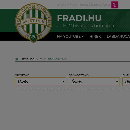
FRADI.HU
az FTC hivatalos honlapja
FM YOUTUBE +
HÍREK
LABDARÚGÁ
FŐOLDAL
»
TAG: JÉGKORONG
SPORTÁG
SZAKOSZTÁLY
DÁT
Úszás
Úszás
Ut