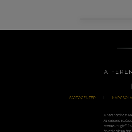
A FERE
SAJTÓCENTER
KAPCSOLA
A Ferencvárosi To
Az oldalon találha
pontos megjelölésé
hivatkozással has