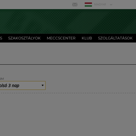
MAGYAR
S
SZAKOSZTÁLYOK
MECCSCENTER
KLUB
SZOLGÁLTATÁSOK
UM
olsó 3 nap