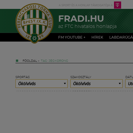
FRADI.HU
az FTC hivatalos honlapja
FM YOUTUBE +
HÍREK
LABDARÚGÁ
FŐOLDAL
»
TAG: JÉGKORONG
SPORTÁG
SZAKOSZTÁLY
DÁT
Ökölvívás
Ökölvívás
Ut