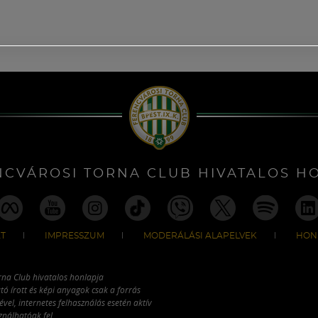
NCVÁROSI TORNA CLUB HIVATALOS H
T
IMPRESSZUM
MODERÁLÁSI ALAPELVEK
HON
rna Club hivatalos honlapja
tó írott és képi anyagok csak a forrás
vel, internetes felhasználás esetén aktív
ználhatóak fel.