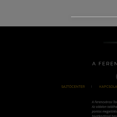
A FERE
SAJTÓCENTER
KAPCSOLA
A Ferencvárosi To
Az oldalon találha
pontos megjelölésé
hivatkozással has