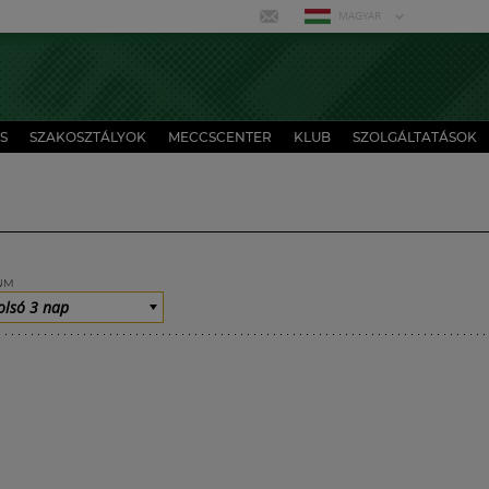
MAGYAR
S
SZAKOSZTÁLYOK
MECCSCENTER
KLUB
SZOLGÁLTATÁSOK
UM
olsó 3 nap