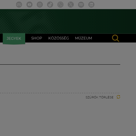
SHOP
KÖZÖSSÉG
MÚZEUM
JEGYEK
SZŰRŐK TÖRLÉSE