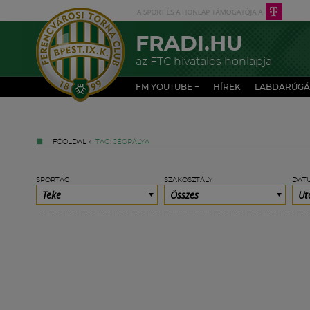
FRADI.HU
az FTC hivatalos honlapja
FM YOUTUBE +
HÍREK
LABDARÚGÁ
FŐOLDAL
»
TAG: JÉGPÁLYA
SPORTÁG
SZAKOSZTÁLY
DÁT
Teke
Összes
Ut