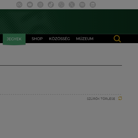
SHOP
KÖZÖSSÉG
MÚZEUM
JEGYEK
SZŰRŐK TÖRLÉSE