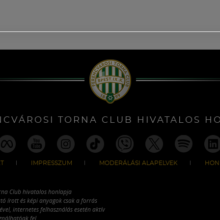
NCVÁROSI TORNA CLUB HIVATALOS H
T
IMPRESSZUM
MODERÁLÁSI ALAPELVEK
HON
rna Club hivatalos honlapja
tó írott és képi anyagok csak a forrás
vel, internetes felhasználás esetén aktív
ználhatóak fel.