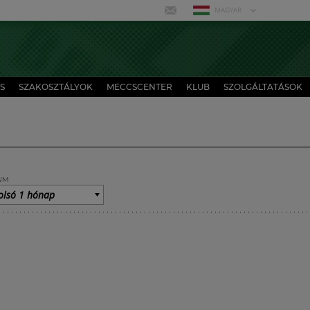
MAGYAR
S
SZAKOSZTÁLYOK
MECCSCENTER
KLUB
SZOLGÁLTATÁSOK
UM
olsó 1 hónap