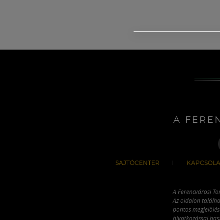
A FERE
SAJTÓCENTER
KAPCSOLA
A Ferencvárosi To
Az oldalon találha
pontos megjelölésé
hivatkozással has